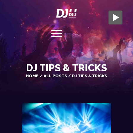
DJ DJU - DJ À GRASSE
A L'ÉCOUTE POUR VOUS AMBIANCER
DJU
MUSIC
EVENTS
DJ TIPS & TRICKS
MARIAGES
ENTREPRISE
HOME
ALL POSTS
DJ TIPS & TRICKS
PHOTOS
VIDEOS
TARIFS
AVIS
CONTACT
MENTIONS LÉGALES