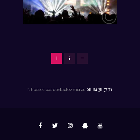
PAGINATION
PAGE
1
PAGE
2
>
DES
PUBLICATIONS
N’hésitez pas contactez moi au
06 84 38 37 71