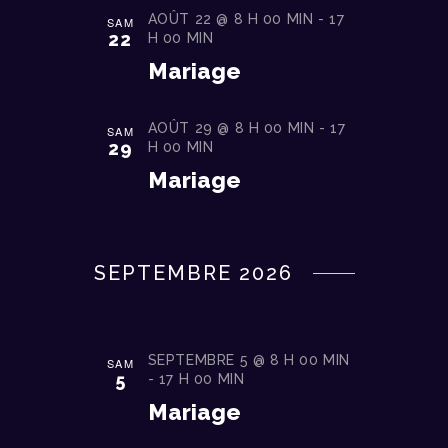
V
É
AOÛT 22 @ 8 H 00 MIN
-
17
SAM
e
V
22
H 00 MIN
I
d
È
Mariage
G
a
N
t
A
E
e
AOÛT 29 @ 8 H 00 MIN
-
17
SAM
T
M
29
H 00 MIN
.
E
I
Mariage
N
O
T
N
D
SEPTEMBRE 2026
E
V
SEPTEMBRE 5 @ 8 H 00 MIN
U
SAM
5
-
17 H 00 MIN
E
Mariage
S