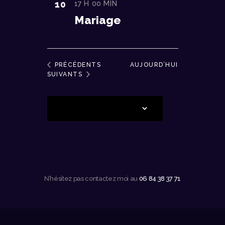
10
17 H 00 MIN
Mariage
ÉVÈNEMENTS
PRÉCÉDENTS
AUJOURD’HUI
ÉVÈNEMENTS
SUIVANTS
S’ABONNER AU CALENDRIER
N’hésitez pas contactez moi au
06 84 38 37 71