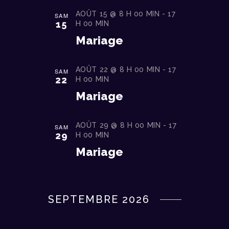
t
A
E
e
AOÛT 15 @ 8 H 00 MIN
-
17
SAM
T
M
15
H 00 MIN
.
E
I
Mariage
N
O
T
N
AOÛT 22 @ 8 H 00 MIN
-
17
SAM
22
H 00 MIN
D
Mariage
E
V
AOÛT 29 @ 8 H 00 MIN
-
17
SAM
U
29
H 00 MIN
Mariage
E
S
É
SEPTEMBRE 2026
V
È