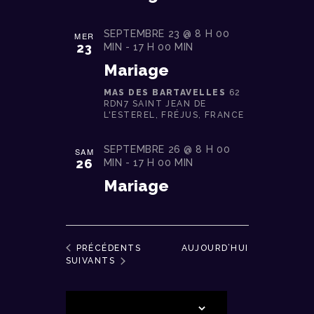
SEPTEMBRE 23 @ 8 H 00
MER
23
MIN
-
17 H 00 MIN
Mariage
MAS DES BARTAVELLES
62
RDN7 SAINT JEAN DE
L'ESTEREL, FRÉJUS, FRANCE
SEPTEMBRE 26 @ 8 H 00
SAM
26
MIN
-
17 H 00 MIN
Mariage
ÉVÈNEMENTS
PRÉCÉDENTS
AUJOURD’HUI
ÉVÈNEMENTS
SUIVANTS
S’ABONNER AU CALENDRIER