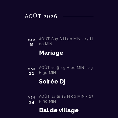
C
S
I
é
H
G
AOÛT 2026
l
E
A
e
T
R
c
I
C
t
AOÛT 8 @ 8 H 00 MIN
-
17 H
O
SAM
i
H
8
00 MIN
N
o
Mariage
E
D
n
E
E
n
V
AOÛT 11 @ 19 H 00 MIN
-
23
MAR
T
e
11
H 30 MIN
U
z
N
Soirée Dj
E
u
A
S
n
V
É
AOÛT 14 @ 18 H 00 MIN
-
23
VEN
e
V
14
H 30 MIN
I
d
È
Bal de village
G
a
N