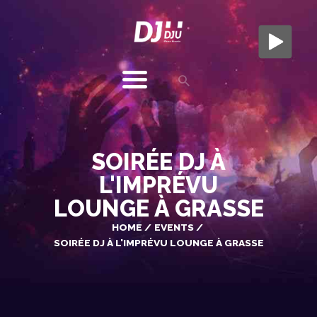
DJ DJU - DJ À GRASSE
A L'ÉCOUTE POUR VOUS AMBIANCER
DJU
MUSIC
EVENTS
SOIRÉE DJ À
MARIAGES
L'IMPRÉVU
ENTREPRISE
LOUNGE À GRASSE
PHOTOS
VIDEOS
HOME
EVENTS
TARIFS
SOIRÉE DJ À L'IMPRÉVU LOUNGE À GRASSE
AVIS
CONTACT
MENTIONS LÉGALES